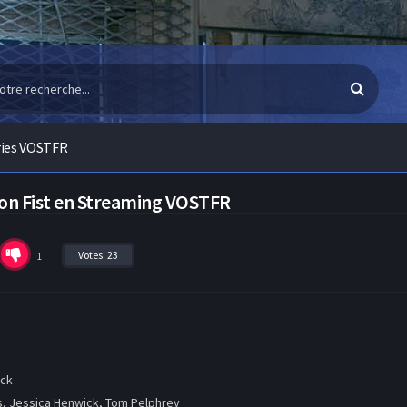
ries VOSTFR
Iron Fist en Streaming VOSTFR
Votes:
23
1
uck
, Jessica Henwick, Tom Pelphrey