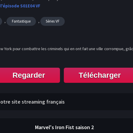
 l'épisode S01E04 VF
,
,
Fantastique
Séries VF
 York pour combattre les criminels qui en ont fait une ville corrompue, grâ
Regarder
Télécharger
 notre site streaming français
Marvel's Iron Fist
saison 2