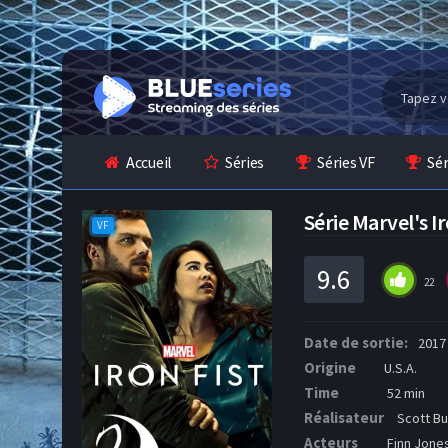
Accueil
Séries
Séries VF
Sé
Série Marvel's 
VF
9.6
22
Date de sortie:
2017
Origine
U.S.A.
Time
52 min
Réalisateur
Scott B
Acteurs
Finn Jones