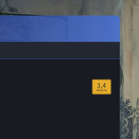
3,4
Allocine