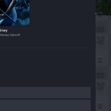
Story
orreur, Séries VF