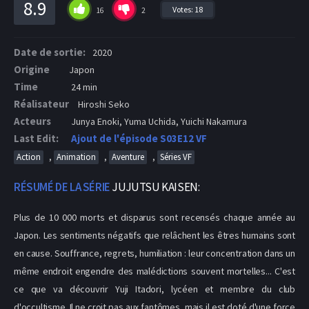
8.9
Votes:
18
16
2
Date de sortie:
2020
Origine
Japon
Time
24 min
Réalisateur
Hiroshi Seko
Acteurs
Junya Enoki, Yuma Uchida, Yuichi Nakamura
Last Edit:
Ajout de l'épisode S03E12 VF
,
,
,
Action
Animation
Aventure
Séries VF
RÉSUMÉ DE LA SÉRIE
JUJUTSU KAISEN:
Plus de 10 000 morts et disparus sont recensés chaque année au
Japon. Les sentiments négatifs que relâchent les êtres humains sont
en cause. Souffrance, regrets, humiliation : leur concentration dans un
même endroit engendre des malédictions souvent mortelles... C'est
ce que va découvrir Yuji Itadori, lycéen et membre du club
d'occultisme. Il ne croit pas aux fantômes, mais il est doté d'une force