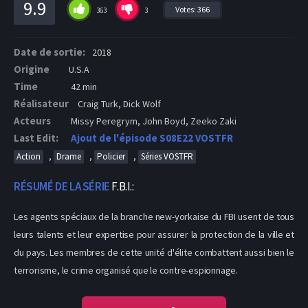
9.9
Votes:
366
363
3
Date de sortie:
2018
Origine
U.S.A
Time
42 min
Réalisateur
Craig Turk, Dick Wolf
Acteurs
Missy Peregrym, John Boyd, Zeeko Zaki
Last Edit:
Ajout de l'épisode S08E22 VOSTFR
,
,
,
Action
Drame
Policier
Séries VOSTFR
RÉSUMÉ DE LA SÉRIE
F.B.I.:
Les agents spéciaux de la branche new-yorkaise du FBI usent de tous
leurs talents et leur expertise pour assurer la protection de la ville et
du pays. Les membres de cette unité d'élite combattent aussi bien le
terrorisme, le crime organisé que le contre-espionnage.