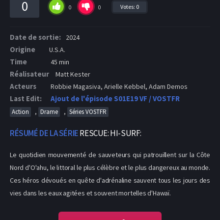
0
Votes:
0
0
0
Date de sortie:
2024
Origine
U.S.A.
Time
45 min
Réalisateur
Matt Kester
Acteurs
Robbie Magasiva, Arielle Kebbel, Adam Demos
Last Edit:
Ajout de l'épisode S01E19 VF / VOSTFR
,
,
Action
Drame
Séries VOSTFR
RÉSUMÉ DE LA SÉRIE
RESCUE: HI-SURF:
Le quotidien mouvementé de sauveteurs qui patrouillent sur la Côte
Nord d'O'ahu, le littoral le plus célèbre et le plus dangereux au monde.
Ces héros dévoués en quête d'adrénaline sauvent tous les jours des
vies dans les eaux agitées et souvent mortelles d'Hawaï.