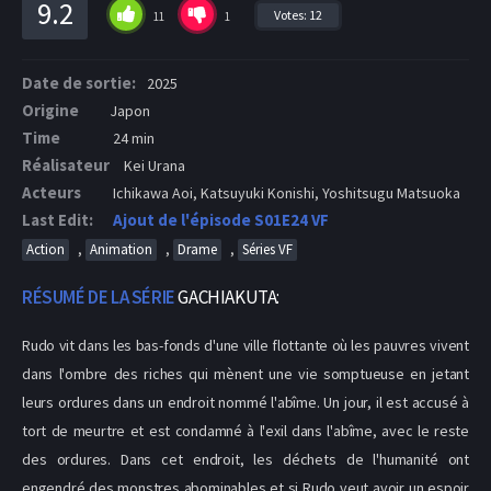
9.2
Votes:
12
11
1
Date de sortie:
2025
Origine
Japon
Time
24 min
Réalisateur
Kei Urana
Acteurs
Ichikawa Aoi, Katsuyuki Konishi, Yoshitsugu Matsuoka
Last Edit:
Ajout de l'épisode S01E24 VF
,
,
,
Action
Animation
Drame
Séries VF
RÉSUMÉ DE LA SÉRIE
GACHIAKUTA:
Rudo vit dans les bas-fonds d'une ville flottante où les pauvres vivent
dans l'ombre des riches qui mènent une vie somptueuse en jetant
leurs ordures dans un endroit nommé l'abîme. Un jour, il est accusé à
tort de meurtre et est condamné à l'exil dans l'abîme, avec le reste
des ordures. Dans cet endroit, les déchets de l'humanité ont
engendré des monstres abominables et si Rudo veut avoir un espoir