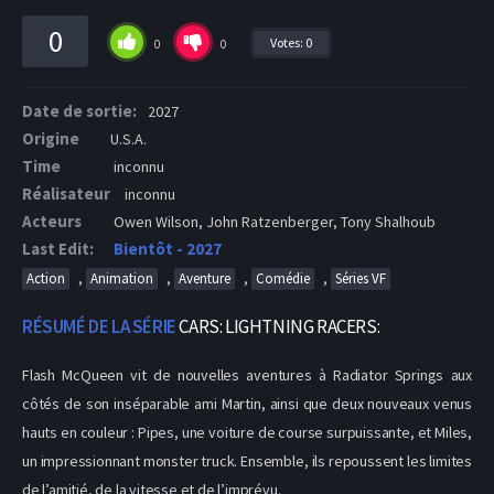
0
Votes:
0
0
0
Date de sortie:
2027
Origine
U.S.A.
Time
inconnu
Réalisateur
inconnu
Acteurs
Owen Wilson, John Ratzenberger, Tony Shalhoub
Last Edit:
Bientôt - 2027
,
,
,
,
Action
Animation
Aventure
Comédie
Séries VF
RÉSUMÉ DE LA SÉRIE
CARS: LIGHTNING RACERS:
Flash McQueen vit de nouvelles aventures à Radiator Springs aux
côtés de son inséparable ami Martin, ainsi que deux nouveaux venus
hauts en couleur : Pipes, une voiture de course surpuissante, et Miles,
un impressionnant monster truck. Ensemble, ils repoussent les limites
de l’amitié, de la vitesse et de l’imprévu.