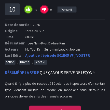
10
Votes:
46
46
0
Date de sortie:
2026
Origine
Corée du Sud
Time
60 min
Réalisateur
Lee Nam-Kyu, Da-hee Kim
Acteurs
Mu-Yeol Kim, Sung-min Lee, Ki-Joo Jin
Last Edit:
Ajout de l'épisode S01E05 VF / VOSTFR
,
,
Action
Drame
Séries VF
RÉSUMÉ DE LA SÉRIE
QUE ÇA VOUS SERVE DE LEÇON !:
Quand il n'y a plus de respect à l'école, des inspecteurs d'un certain
type viennent mettre de l'ordre en rappelant sans détour les
principes de vie absents des manuels scolaires.