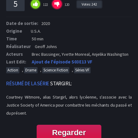
5
Votes:
242
122
120
Date de sortie:
2020
Origine
U.S.A.
Time
50 min
Réalisateur
Geoff Johns
Acteurs
Brec Bassinger, Yvette Monreal, Anjelika Washington
Last Edit:
Ajout de l'épisode S03E13 VF
,
,
,
Action
Drame
Science Fiction
Séries VF
RÉSUMÉ DE LA SÉRIE
STARGIRL:
Courtney Witmore, alias Stargirl, alors lycéenne, s'associe avec la
Justice Society of America pour combattre les méchants du passé et
du présent.
Regarder