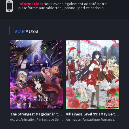
Information:
Nous avons également adapté notre
plateforme aux tablettes, iphone, ipad et android.
VOIR
AUSSI
The Strongest Magician in the Demon Lord’s Army was a Human
Villainess Level 99: I May Be the Hidden Boss but I’m Not the Demon Lord
Action, Animation, Fantastique, Séries VF
Animation, Fantastique, Romance, Séries VF