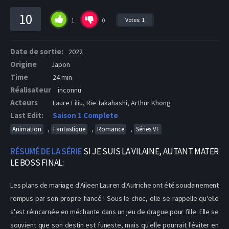
10
Votes:
1
1
0
Date de sortie:
2022
Origine
Japon
Time
24 min
Réalisateur
inconnu
Acteurs
Laure Filiu, Rie Takahashi, Arthur Khong
Last Edit:
Saison 1 Complete
,
,
,
Animation
Fantastique
Romance
Séries VF
RÉSUMÉ DE LA SÉRIE
SI JE SUIS LA VILAINE, AUTANT MATER
LE BOSS FINAL:
Les plans de mariage d'Aileen Lauren d'Autriche ont été soudainement
rompus par son propre fiancé ! Sous le choc, elle se rappelle qu'elle
s'est réincarnée en méchante dans un jeu de drague pour fille. Elle se
souvient que son destin est funeste, mais qu'elle pourrait l'éviter en