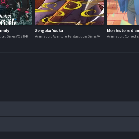
amily
Sengoku Youko
ion, Séries VOSTFR
Animation, Aventure, Fantastique, Séries VF