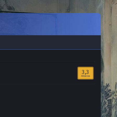
3,3
Allocine