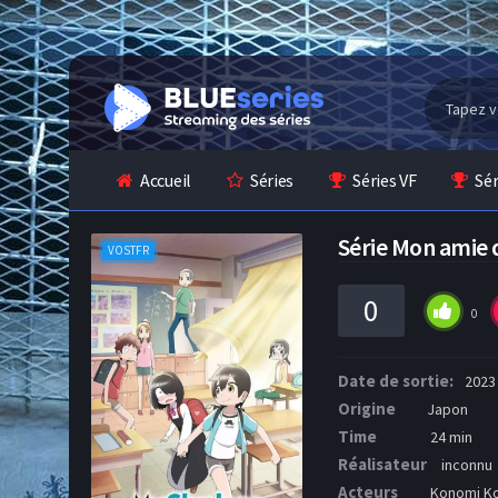
Accueil
Séries
Séries VF
Sé
Série Mon amie
VOSTFR
0
0
Date de sortie:
2023
Origine
Japon
Time
24 min
Réalisateur
inconnu
Acteurs
Konomi Koh