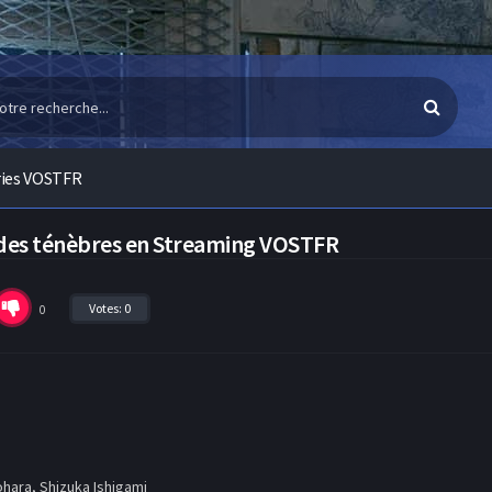
ries VOSTFR
 des ténèbres en Streaming VOSTFR
Votes:
0
0
ara, Shizuka Ishigami