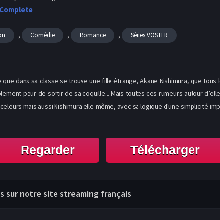
 Complete
,
,
,
on
Comédie
Romance
Séries VOSTFR
re que dans sa classe se trouve une fille étrange, Akane Nishimura, que tou
mplement peur de sortir de sa coquille... Mais toutes ces rumeurs autour d’ell
leurs mais aussi Nishimura elle-même, avec sa logique d'une simplicité impara
Regarder
Télécharger
s sur notre site streaming français