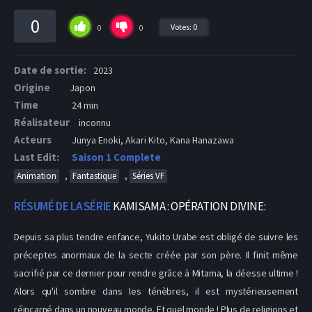
0
Votes:
0
0
0
Date de sortie:
2023
Origine
Japon
Time
24 min
Réalisateur
inconnu
Acteurs
Junya Enoki, Akari Kito, Kana Hanazawa
Last Edit:
Saison 1 Complete
,
,
Animation
Fantastique
Séries VF
RÉSUMÉ DE LA SÉRIE
KAMISAMA : OPÉRATION DIVINE:
Depuis sa plus tendre enfance, Yukito Urabe est obligé de suivre les
préceptes anormaux de la secte créée par son père. Il finit même
sacrifié par ce dernier pour rendre grâce à Mitama, la déesse ultime !
Alors qu'il sombre dans les ténèbres, il est mystérieusement
réincarné dans un nouveau monde. Et quel monde ! Plus de religions et