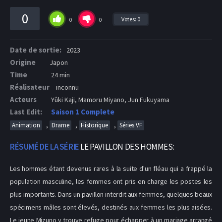
0
Votes:
0
0
0
Date de sortie:
2023
Origine
Japon
Time
24 min
Réalisateur
inconnu
Acteurs
Yûki Kaji, Mamoru Miyano, Jun Fukuyama
Last Edit:
Saison 1 Complete
,
,
,
Animation
Drame
Historique
Séries VF
RÉSUMÉ DE LA SÉRIE
LE PAVILLON DES HOMMES:
Les hommes étant devenus rares à la suite d'un fléau qui a frappé la
population masculine, les femmes ont pris en charge les postes les
plus importants. Dans un pavillon interdit aux femmes, quelques beaux
spécimens mâles sont élevés, destinés aux femmes les plus aisées.
Le jeune Mizuno y trouve refuge pour échapper à un mariage arrangé