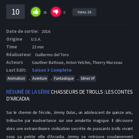
10
Votes:
26
26
0
Date de sortie:
2016
Origine
U.S.A.
Time
23 min
Réalisateur
Guillermo del Toro
Acteurs
Gauthier Battoue, Anton Yelchin, Thierry Murzeau
Last Edit:
Saison 3 Complete
,
,
,
Animation
Aventure
Fantastique
Séries VF
RÉSUMÉ DE LA SÉRIE
CHASSEURS DE TROLLS : LES CONTES
D'ARCADIA:
Sur le chemin de l'école, Jimmy Dulac, un adolescent de quinze ans,
trébuche par inadvertance sur une amulette magique. Il découvre
alors une extraordinaire civilisation secrète de puissants trolls vivant
sous sa petite ville d'Arcadia. Jimmy se retrouve soudainement