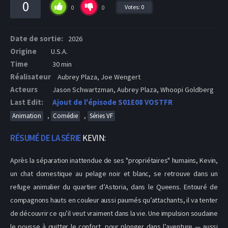
0
Votes:
0
0
0
Date de sortie:
2026
Origine
U.S.A.
Time
30 min
Réalisateur
Aubrey Plaza, Joe Wengert
Acteurs
Jason Schwartzman, Aubrey Plaza, Whoopi Goldberg
Last Edit:
Ajout de l'épisode S01E08 VOSTFR
,
,
Animation
Comédie
Séries VF
RÉSUMÉ DE LA SÉRIE
KEVIN:
Après la séparation inattendue de ses "propriétaires" humains, Kevin,
un chat domestique au pelage noir et blanc, se retrouve dans un
refuge animalier du quartier d’Astoria, dans le Queens. Entouré de
compagnons hauts en couleur aussi paumés qu’attachants, il va tenter
de découvrir ce qu’il veut vraiment dans la vie. Une impulsion soudaine
le pousse à quitter le confort, pour plonger dans l’aventure — aussi