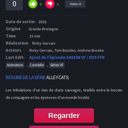
0
Votes:
0
0
0
Date de sortie:
2026
Origine
Grande-Bretagne
Time
15 min
Réalisateur
Ricky Gervais
Acteurs
Ricky Gervais, Tom Basden, Andrew Brooke
Last Edit:
Ajout de l'épisode S01E06 VF / VOSTFR
,
,
Animation
Comédie
Séries VF
RÉSUMÉ DE LA SÉRIE
ALLEY CATS:
Les tribulations d’un clan de chats sauvages, tiraillés entre le besoin
de compagnie et les épreuves d’un monde hostile.
Regarder