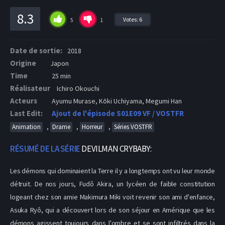
8.3
Votes:
6
5
1
Date de sortie:
2018
Origine
Japon
Time
25 min
Réalisateur
Ichiro Okouchi
Acteurs
Ayumu Murase, Kōki Uchiyama, Megumi Han
Last Edit:
Ajout de l'épisode S01E09 VF / VOSTFR
,
,
,
Animation
Drame
Horreur
Séries VOSTFR
RÉSUMÉ DE LA SÉRIE
DEVILMAN CRYBABY:
Les démons qui dominaient la Terre il y a longtemps ont vu leur monde
détruit. De nos jours, Fudô Akira, un lycéen de faible constitution
logeant chez son amie Makimura Miki voit revenir son ami d'enfance,
Asuka Ryô, qui a découvert lors de son séjour en Amérique que les
démons agissent toujours dans l'ombre et se sont infiltrés dans la