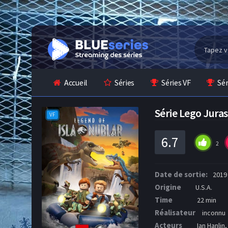
Accueil
Séries
Séries VF
Sé
Série Lego Jura
VF
6.7
2
Date de sortie:
2019
Origine
U.S.A.
Time
22 min
Réalisateur
inconnu
Acteurs
Ian Hanlin,