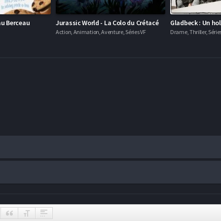
au Berceau
Jurassic World - La Colo du Crétacé
Action, Animation, Aventure, Séries VF
Drame, Thriller, Série