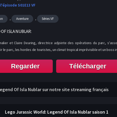
 l'épisode S01E13 VF
,
,
on
Aventure
Séries VF
OF ISLA NUBLAR:
alier et Claire Dearing, directrice adjointe des opérations du parc, s'ass
r le parc, les hordes de touristes, un climat tropical imprévisible et un boss i
Regarder
Télécharger
Legend Of Isla Nublar sur notre site streaming français
Lego Jurassic World: Legend Of Isla Nublar
saison 1