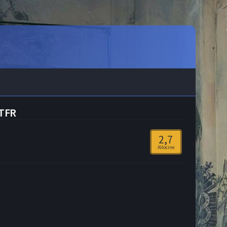
STFR
2,7
Allocine