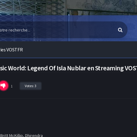
ries VOSTFR
ssic World: Legend Of Isla Nublar en Streaming VO
Votes:
3
1
 Britt McKillip, Dhirendra