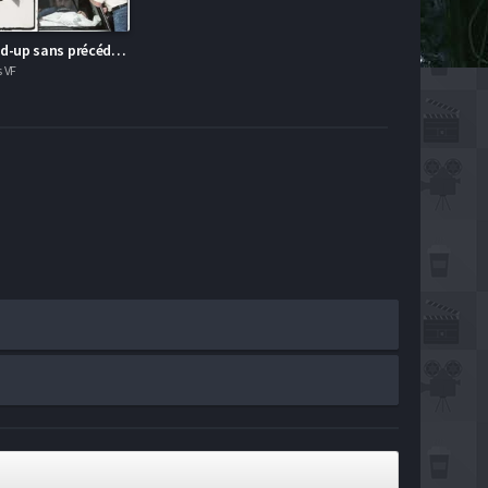
Gladbeck : Un hold-up sans précédent
s VF