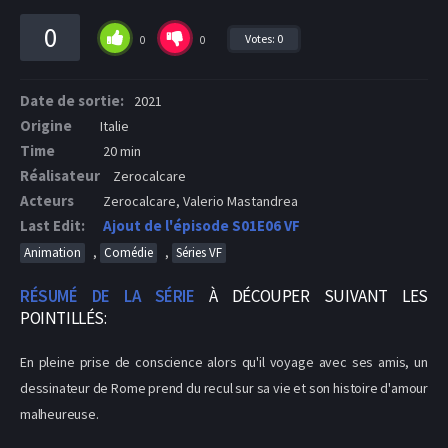
0
Votes:
0
0
0
Date de sortie:
2021
Origine
Italie
Time
20 min
Réalisateur
Zerocalcare
Acteurs
Zerocalcare, Valerio Mastandrea
Last Edit:
Ajout de l'épisode S01E06 VF
,
,
Animation
Comédie
Séries VF
RÉSUMÉ DE LA SÉRIE
À DÉCOUPER SUIVANT LES
POINTILLÉS:
En pleine prise de conscience alors qu'il voyage avec ses amis, un
dessinateur de Rome prend du recul sur sa vie et son histoire d'amour
malheureuse.