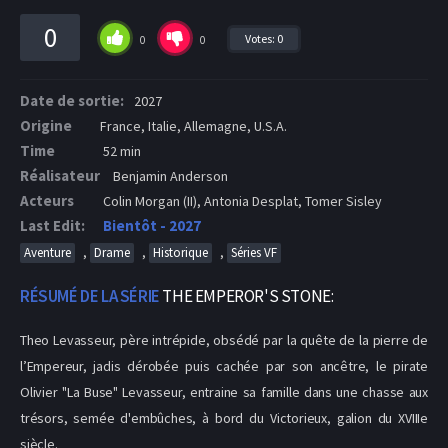
0
Votes:
0
0
0
Date de sortie:
2027
Origine
France, Italie, Allemagne, U.S.A.
Time
52 min
Réalisateur
Benjamin Anderson
Acteurs
Colin Morgan (II), Antonia Desplat, Tomer Sisley
Last Edit:
Bientôt - 2027
,
,
,
Aventure
Drame
Historique
Séries VF
RÉSUMÉ DE LA SÉRIE
THE EMPEROR'S STONE:
Theo Levasseur, père intrépide, obsédé par la quête de la pierre de
l’Empereur, jadis dérobée puis cachée par son ancêtre, le pirate
Olivier "La Buse" Levasseur, entraine sa famille dans une chasse aux
trésors, semée d'embûches, à bord du Victorieux, galion du XVIIIe
siècle.