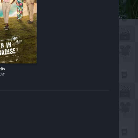
dis
s VF