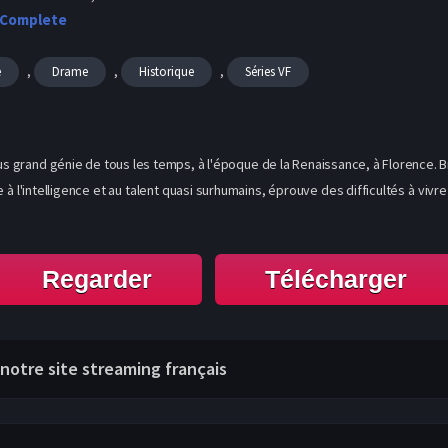
 Complete
,
,
,
e
Drame
Historique
Séries VF
us grand génie de tous les temps, à l'époque de la Renaissance, à Florence. Bri
bre à l'intelligence et au talent quasi surhumains, éprouve des difficultés à vi
Regarder
Télécharger
 notre site streaming français