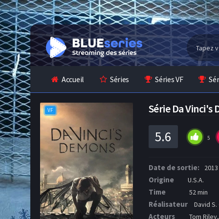
Accueil
Séries
Séries VF
Sé
Série Da Vinci'
VF
5.6
5
Date de sortie:
2013
Origine
U.S.A.
Time
52 min
Réalisateur
David S.
Acteurs
Tom Riley,