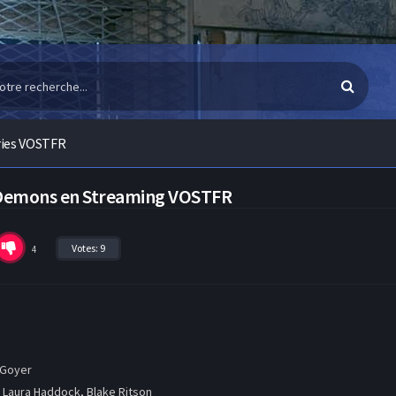
ries VOSTFR
s Demons en Streaming VOSTFR
Votes:
9
4
 Goyer
 Laura Haddock, Blake Ritson