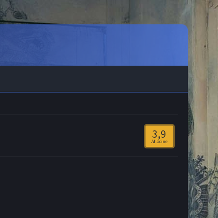
3,9
Allocine