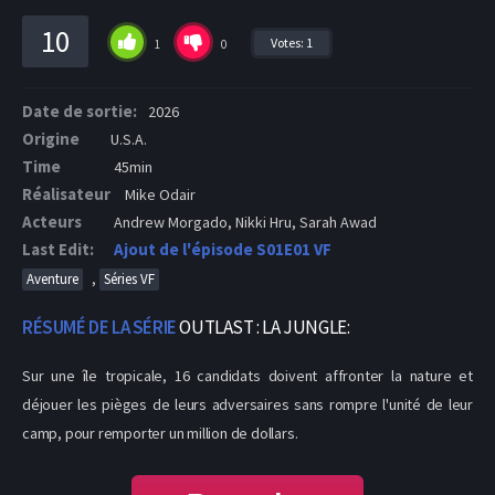
10
Votes:
1
1
0
Date de sortie:
2026
Origine
U.S.A.
Time
45min
Réalisateur
Mike Odair
Acteurs
Andrew Morgado, Nikki Hru, Sarah Awad
Last Edit:
Ajout de l'épisode S01E01 VF
,
Aventure
Séries VF
RÉSUMÉ DE LA SÉRIE
OUTLAST : LA JUNGLE:
Sur une île tropicale, 16 candidats doivent affronter la nature et
déjouer les pièges de leurs adversaires sans rompre l'unité de leur
camp, pour remporter un million de dollars.