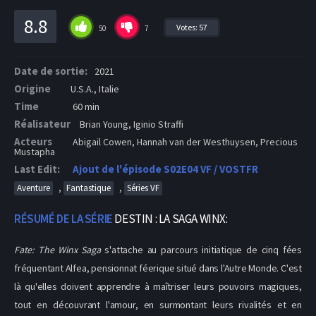
8.8
Votes:
57
50
7
Date de sortie:
2021
Origine
U.S.A., Italie
Time
60 min
Réalisateur
Brian Young, Iginio Straffi
Acteurs
Abigail Cowen, Hannah van der Westhuysen, Precious
Mustapha
Last Edit:
Ajout de l'épisode S02E04 VF / VOSTFR
,
,
Aventure
Fantastique
Séries VF
RÉSUMÉ DE LA SÉRIE
DESTIN : LA SAGA WINX:
Fate: The Winx Saga
s'attache au parcours initiatique de cinq fées
fréquentant Alfea, pensionnat féerique situé dans l'Autre Monde. C'est
là qu'elles doivent apprendre à maîtriser leurs pouvoirs magiques,
tout en découvrant l'amour, en surmontant leurs rivalités et en