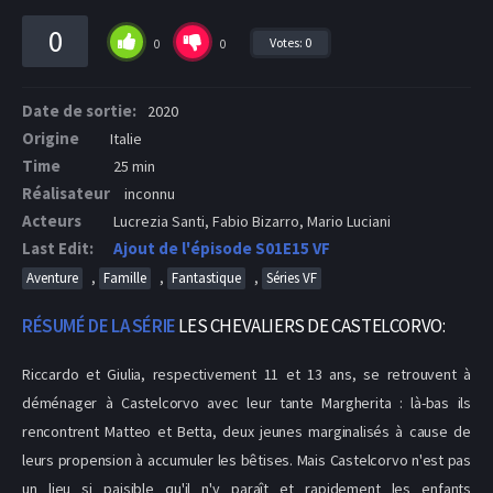
0
Votes:
0
0
0
Date de sortie:
2020
Origine
Italie
Time
25 min
Réalisateur
inconnu
Acteurs
Lucrezia Santi, Fabio Bizarro, Mario Luciani
Last Edit:
Ajout de l'épisode S01E15 VF
,
,
,
Aventure
Famille
Fantastique
Séries VF
RÉSUMÉ DE LA SÉRIE
LES CHEVALIERS DE CASTELCORVO:
Riccardo et Giulia, respectivement 11 et 13 ans, se retrouvent à
déménager à Castelcorvo avec leur tante Margherita : là-bas ils
rencontrent Matteo et Betta, deux jeunes marginalisés à cause de
leurs propension à accumuler les bêtises. Mais Castelcorvo n'est pas
un lieu si paisible qu'il n'y paraît et rapidement les enfants