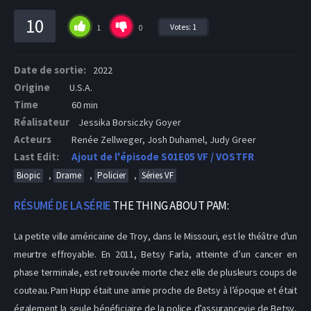
10
Votes:
1
1
0
Date de sortie:
2022
Origine
U.S.A.
Time
60 min
Réalisateur
Jessika Borsiczky Goyer
Acteurs
Renée Zellweger, Josh Duhamel, Judy Greer
Last Edit:
Ajout de l'épisode S01E05 VF / VOSTFR
,
,
,
Biopic
Drame
Policier
Séries VF
RÉSUMÉ DE LA SÉRIE
THE THING ABOUT PAM:
La petite ville américaine de Troy, dans le Missouri, est le théâtre d'un
meurtre effroyable. En 2011, Betsy Farla, atteinte d’un cancer en
phase terminale, est retrouvée morte chez elle de plusleurs coups de
couteau. Pam Hupp était une amie proche de Betsy à l’époque et était
également la seule bénéficiaire de la police d’assurancevie de Betsy,