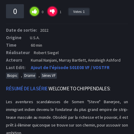
0
Votes:
1
0
1
Date de sortie:
2022
Origine
U.S.A.
Time
60 min
Réalisateur
Robert Siegel
Acteurs
Kumail Nanjiani, Murray Bartlett, Annaleigh Ashford
Last Edit:
Ajout de l'épisode S01E08 VF / VOSTFR
,
,
Biopic
Drame
Séries VF
RÉSUMÉ DE LA SÉRIE
WELCOME TO CHIPPENDALES:
Les aventures scandaleuses de Somen "Steve" Banerjee, un
immigrant indien devenu le fondateur du plus grand empire de strip-
tease masculin au monde. Obsédé par la richesse et le pouvoir, il est
prêt à éliminer quiconque se trouve sur son chemin, pour assouvir son
ambition.