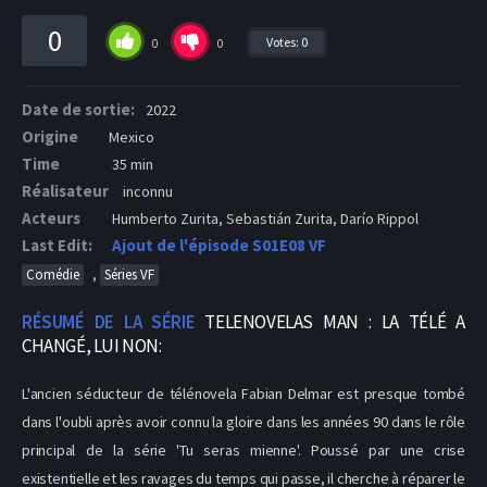
0
Votes:
0
0
0
Date de sortie:
2022
Origine
Mexico
Time
35 min
Réalisateur
inconnu
Acteurs
Humberto Zurita, Sebastián Zurita, Darío Rippol
Last Edit:
Ajout de l'épisode S01E08 VF
,
Comédie
Séries VF
RÉSUMÉ DE LA SÉRIE
TELENOVELAS MAN : LA TÉLÉ A
CHANGÉ, LUI NON:
L'ancien séducteur de télénovela Fabian Delmar est presque tombé
dans l'oubli après avoir connu la gloire dans les années 90 dans le rôle
principal de la série 'Tu seras mienne'. Poussé par une crise
existentielle et les ravages du temps qui passe, il cherche à réparer le