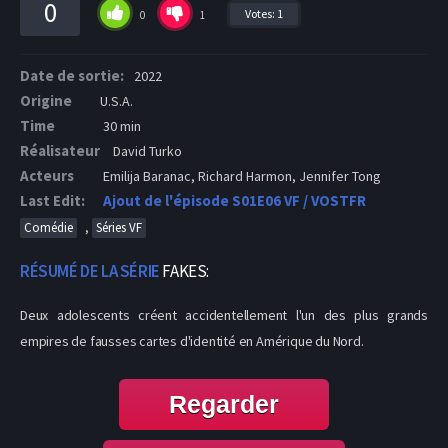
0
Votes:
1
0
1
Date de sortie:
2022
Origine
U.S.A.
Time
30 min
Réalisateur
David Turko
Acteurs
Emilija Baranac, Richard Harmon, Jennifer Tong
Last Edit:
Ajout de l'épisode S01E06 VF / VOSTFR
,
Comédie
Séries VF
RÉSUMÉ DE LA SÉRIE
FAKES:
Deux adolescents créent accidentellement l'un des plus grands
empires de fausses cartes d'identité en Amérique du Nord.
Regarder