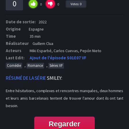
0
Votes:
0
0
0
Date de sortie:
2022
Origine
Espagne
Time
35 min
Réalisateur
Guillem Clua
Acteurs
Miki Esparbé, Carlos Cuevas, Pepón Nieto
Last Edit:
Ajout de l'épisode S01E07 VF
,
,
Comédie
Romance
Séries VF
RÉSUMÉ DE LA SÉRIE
SMILEY:
Entre hésitations, complexes et rencontres manquées, deux hommes
et leurs amis barcelonais tentent de trouver l'amour dont ils ont tant
besoin.
Regarder