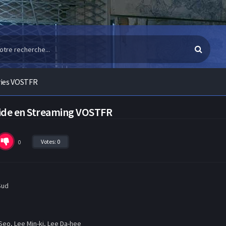
ries VOSTFR
side en Streaming VOSTFR
Votes:
0
0
Sud
Seo, Lee Min-ki, Lee Da-hee