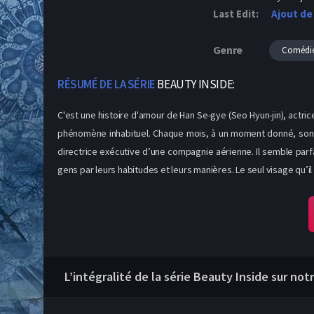
Last Edit:
Ajout de
Genre
Comédi
RÉSUMÉ DE LA SÉRIE
BEAUTY INSIDE:
C'est une histoire d'amour de Han Se-gye (Seo Hyun-jin), actric
phénomène inhabituel. Chaque mois, à un moment donné, son a
directrice exécutive d’une compagnie aérienne. Il semble parf
gens par leurs habitudes et leurs manières. Le seul visage qu’il
L’intégralité de la série Beauty Inside sur not