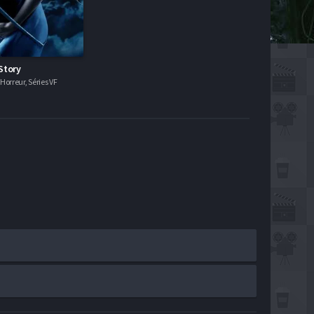
Story
orreur, Séries VF