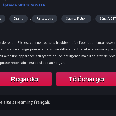
 l'épisode S01E16 VOSTFR
,
,
,
,
e
Drame
Fantastique
Science Fiction
Séries VOS
e de renom. Elle est connue pour ses troubles et fait l’objet de nombreuses r
pparence change pour une personne différente. Elle vit une semaine par mo
ait avec une apparence attrayante et une intelligence mais il souffre de pro
 puisse reconnaître est celui de Han Se-gye.
Regarder
Télécharger
re site streaming français