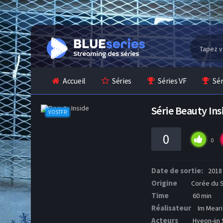
Accueil
Séries
Séries VF
Sé
Série Beauty In
VOSTFR
0
0
Date de sortie:
2018
Origine
Corée du 
Time
60 min
Réalisateur
Im Meari
Acteurs
Hyeon-jin 