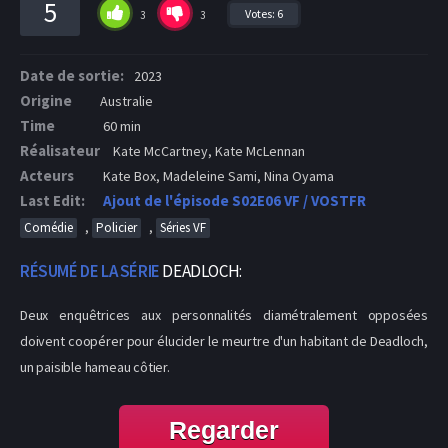
5
Votes:
6
3
3
Date de sortie:
2023
Origine
Australie
Time
60 min
Réalisateur
Kate McCartney, Kate McLennan
Acteurs
Kate Box, Madeleine Sami, Nina Oyama
Last Edit:
Ajout de l'épisode S02E06 VF / VOSTFR
,
,
Comédie
Policier
Séries VF
RÉSUMÉ DE LA SÉRIE
DEADLOCH:
Deux enquêtrices aux personnalités diamétralement opposées
doivent coopérer pour élucider le meurtre d'un habitant de Deadloch,
un paisible hameau côtier.
Regarder