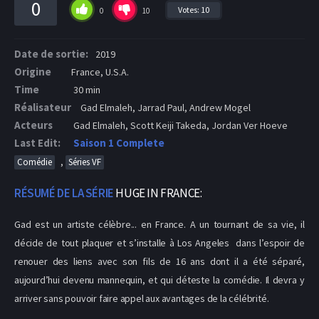
0
Votes:
10
0
10
Date de sortie:
2019
Origine
France, U.S.A.
Time
30 min
Réalisateur
Gad Elmaleh, Jarrad Paul, Andrew Mogel
Acteurs
Gad Elmaleh, Scott Keiji Takeda, Jordan Ver Hoeve
Last Edit:
Saison 1 Complete
,
Comédie
Séries VF
RÉSUMÉ DE LA SÉRIE
HUGE IN FRANCE:
Gad est un artiste célèbre... en France. A un tournant de sa vie, il
décide de tout plaquer et s’installe à Los Angeles dans l’espoir de
renouer des liens avec son fils de 16 ans dont il a été séparé,
aujourd’hui devenu mannequin, et qui déteste la comédie. Il devra y
arriver sans pouvoir faire appel aux avantages de la célébrité.