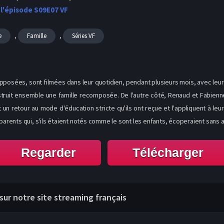
 l'épisode S09E07 VF
,
,
e
Famille
Séries VF
posées, sont filmées dans leur quotidien, pendant plusieurs mois, avec leurs
onstruit ensemble une famille recomposée. De l'autre côté, Renaud et Fabie
n retour au mode d'éducation stricte qu'ils ont reçue et l'appliquent à leu
 parents qui, s'ils étaient notés comme le sont les enfants, écoperaient sans 
Regarder
Télécharger
a sur notre site streaming français