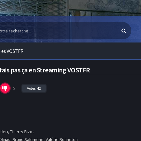
ries VOSTFR
i, fais pas ça en Streaming VOSTFR
Votes:
42
0
feri, Thierry Bizot
élinas, Bruno Salomone, Valérie Bonneton