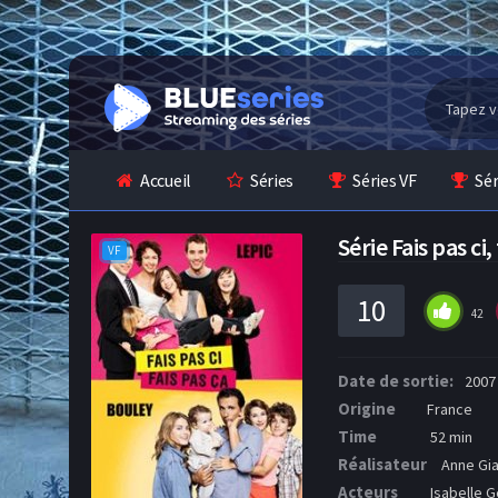
Accueil
Séries
Séries VF
Sé
Série Fais pas c
VF
10
42
Date de sortie:
2007
Origine
France
Time
52 min
Réalisateur
Anne Giaf
Acteurs
Isabelle G