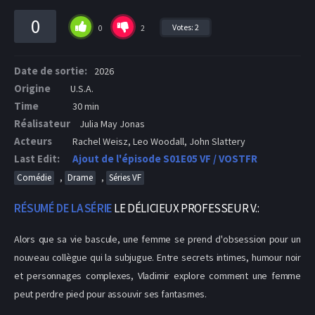
0
Votes:
2
0
2
Date de sortie:
2026
Origine
U.S.A.
Time
30 min
Réalisateur
Julia May Jonas
Acteurs
Rachel Weisz, Leo Woodall, John Slattery
Last Edit:
Ajout de l'épisode S01E05 VF / VOSTFR
,
,
Comédie
Drame
Séries VF
RÉSUMÉ DE LA SÉRIE
LE DÉLICIEUX PROFESSEUR V.:
Alors que sa vie bascule, une femme se prend d'obsession pour un
nouveau collègue qui la subjugue. Entre secrets intimes, humour noir
et personnages complexes, Vladimir explore comment une femme
peut perdre pied pour assouvir ses fantasmes.