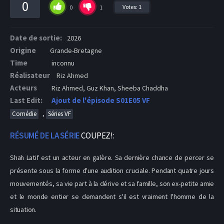
0
Votes:
1
0
1
Date de sortie:
2026
Origine
Grande-Bretagne
Time
inconnu
Réalisateur
Riz Ahmed
Acteurs
Riz Ahmed, Guz Khan, Sheeba Chaddha
Last Edit:
Ajout de l'épisode S01E05 VF
,
Comédie
Séries VF
RÉSUMÉ DE LA SÉRIE
COUPEZ!:
Shah Latif est un acteur en galère. Sa dernière chance de percer se
présente sous la forme d'une audition cruciale. Pendant quatre jours
mouvementés, sa vie part à la dérive et sa famille, son ex-petite amie
et le monde entier se demandent s'il est vraiment l'homme de la
situation.