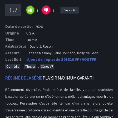
1.7
Votes:
6
1
5
Date de sortie:
2026
Origine
U.S.A.
Time
30 min
Réalisateur
David J. Rosen
Acteurs
Tatiana Maslany, Jake Johnson, Dolly de Leon
Last Edit:
Ajout de l'épisode S01E10 VF / VOSTFR
,
,
Comédie
Thriller
Séries VF
RÉSUMÉ DE LA SÉRIE
PLAISIR MAXIMUM GARANTI:
Récemment divorcée, Paula, mère de famille, voit son quotidien
basculer après une série d’événements mêlant chantage, meurtre et
football. Persuadée d’avoir été témoin d’un crime, alors qu’elle
traverse une profonde crise d’identité et une bataille pour la garde de
ses enfants, elle décide de mener sa propre enquête. Ce qui semblait