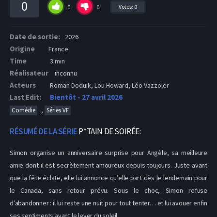
0
Votes:
0
0
0
Date de sortie:
2026
Origine
France
Time
3 min
Réalisateur
inconnu
Acteurs
Roman Doduik, Lou Howard, Léo Vazzoler
Last Edit:
Bientôt - 27 avril 2026
,
Comédie
Séries VF
RÉSUMÉ DE LA SÉRIE
P*TAIN DE SOIRÉE:
Simon organise un anniversaire surprise pour Angèle, sa meilleure
amie dont il est secrètement amoureux depuis toujours. Juste avant
que la fête éclate, elle lui annonce qu’elle part dès le lendemain pour
le Canada, sans retour prévu. Sous le choc, Simon refuse
d’abandonner : il lui reste une nuit pour tout tenter… et lui avouer enfin
ses sentiments avant le lever du soleil.