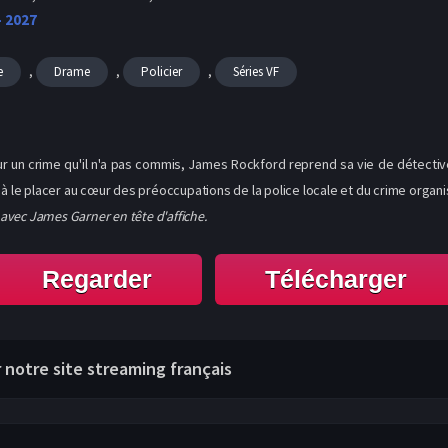
- 2027
,
,
,
e
Drame
Policier
Séries VF
r un crime qu'il n'a pas commis, James Rockford reprend sa vie de détective
 à le placer au cœur des préoccupations de la police locale et du crime organi
vec James Garner en tête d'affiche.
Regarder
Télécharger
r notre site streaming français