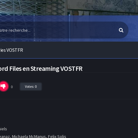
ries VOSTFR
ord Files en Streaming VOSTFR
Votes:
0
0
iels
anaz, Michaela McManus, Felix Solis