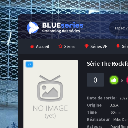
Accueil
Séries
Séries VF
Sé
Série The Rockf
VF
0
0
Date de sortie:
2027
Origine
U.S.A.
Time
60 min
Réalisateur
Mike Dan
Acteurs
David Bore