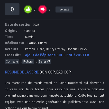
0
Votes:
2
0
2
Date de sortie:
2025
Origine
Canada
Time
60min
Réalisateur
Patrick Huard
Acteurs
Patrick Huard, Henry Czerny, Joshua Odjick
Last Edit:
Ajout de l'épisode S01E06 VF / VOSTFR
,
,
Comédie
Policier
Séries VF
RÉSUMÉ DE LA SÉRIE
BON COP, BAD COP:
Les aventures de Martin Ward et David Bouchard qui doivent à
nouveau unir leurs forces pour résoudre une enquête policière
prenant racine dans une communauté autochtone. Cette fois, ils font
équipe avec une nouvelle génération de policiers tout aussi non
orthodoxes que le duo original.