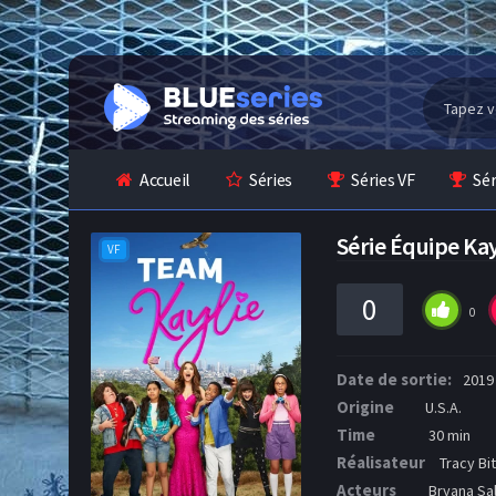
Accueil
Séries
Séries VF
Sé
Série Équipe Ka
VF
0
0
Date de sortie:
2019
Origine
U.S.A.
Time
30 min
Réalisateur
Tracy Bit
Acteurs
Bryana Sal