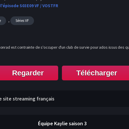
 l'épisode S03E09 VF / VOSTFR
,
e
Séries VF
 Konrad est contrainte de s'occuper d'un club de survie pour ados issus des qua
Regarder
Télécharger
re site streaming français
Équipe Kaylie
saison 3