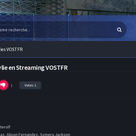
ries VOSTFR
ylie en Streaming VOSTFR
Votes:
1
1
terolf
az, Alison Fernandez, Symera Jackson