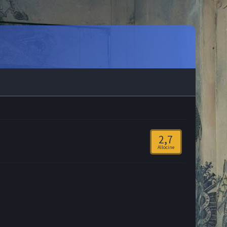
2,7
Allocine