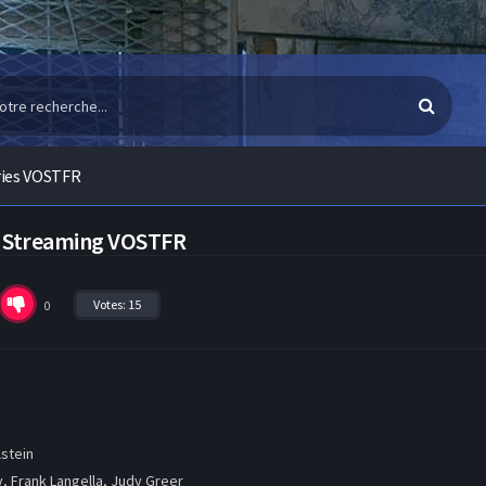
ries VOSTFR
n Streaming VOSTFR
Votes:
15
0
stein
, Frank Langella, Judy Greer