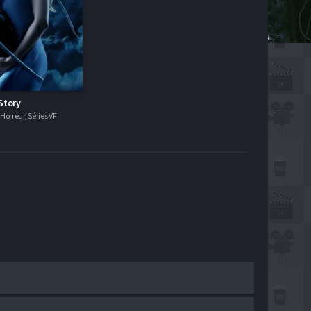
Story
orreur, Séries VF