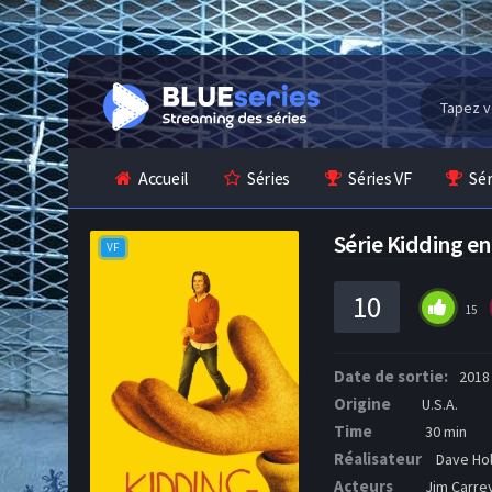
Accueil
Séries
Séries VF
Sé
Série Kidding e
VF
10
15
Date de sortie:
2018
Origine
U.S.A.
Time
30 min
Réalisateur
Dave Hol
Acteurs
Jim Carrey