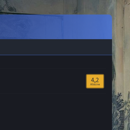
4,2
Allocine