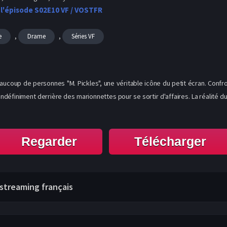
 l'épisode S02E10 VF / VOSTFR
,
,
e
Drame
Séries VF
ucoup de personnes "M. Pickles", une véritable icône du petit écran. Confro
ndéfiniment derrière des marionnettes pour se sortir d'affaires. La réalité d
Regarder
Télécharger
e streaming français