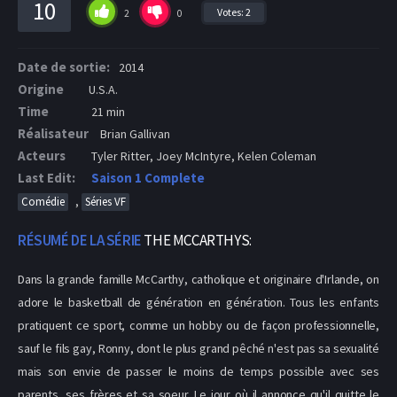
10
Votes:
2
2
0
Date de sortie:
2014
Origine
U.S.A.
Time
21 min
Réalisateur
Brian Gallivan
Acteurs
Tyler Ritter, Joey McIntyre, Kelen Coleman
Last Edit:
Saison 1 Complete
,
Comédie
Séries VF
RÉSUMÉ DE LA SÉRIE
THE MCCARTHYS:
Dans la grande famille McCarthy, catholique et originaire d'Irlande, on
adore le basketball de génération en génération. Tous les enfants
pratiquent ce sport, comme un hobby ou de façon professionnelle,
sauf le fils gay, Ronny, dont le plus grand pêché n'est pas sa sexualité
mais son envie de passer le moins de temps possible avec ses
parents, ses frères et sa soeur. Le jour où il annonce qu'il quitte le