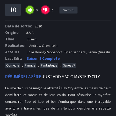
10
Votes:
5
5
0
Date de sortie:
2020
Origine
U.S.A.
Time
30 min
Réalisateur
Andrew Orenstein
Acteurs
Jolie Hoang-Rappaport, Tyler Sanders, Jenna Qureshi
Last Edit:
Saison 1 Complete
,
,
,
Comédie
Famille
Fantastique
Séries VF
RÉSUMÉ DE LA SÉRIE
JUST ADD MAGIC: MYSTERY CITY:
Le livre de cuisine magique atterrit à Bay City entre les mains de deux
demi-frère et soeur et de leur voisin. Pour résoudre un mystère
centenaire, Zoe et Leo et Ish s'embarque dans une incroyable
aventure à travers les rues de la ville pour dénicher une recette
secrète.