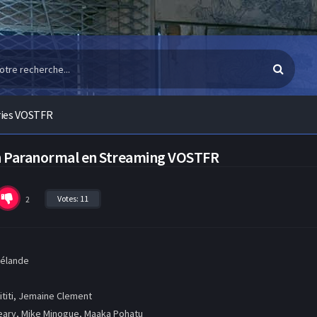
ries VOSTFR
on Paranormal en Streaming VOSTFR
Votes:
11
2
Zélande
ititi, Jemaine Clement
eary, Mike Minogue, Maaka Pohatu