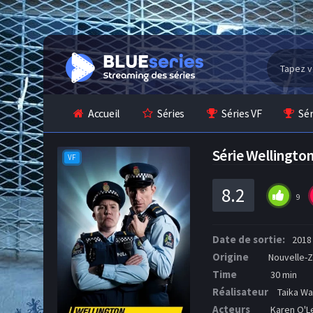
Accueil
Séries
Séries VF
Sé
Série Wellingt
VF
8.2
9
Date de sortie:
2018
Origine
Nouvelle-
Time
30 min
Réalisateur
Taika Wa
Acteurs
Karen O'L