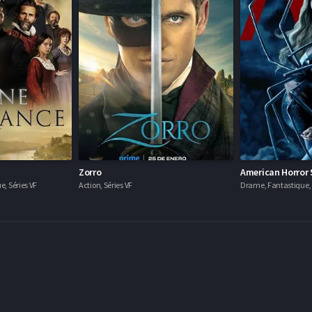
Zorro
American Horror 
e, Séries VF
Action, Séries VF
Drame, Fantastique, H