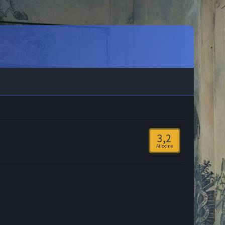
3,2
Allocine