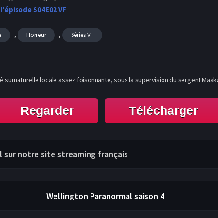
 l'épisode S04E02 VF
,
,
e
Horreur
Séries VF
é surnaturelle locale assez foisonnante, sous la supervision du sergent Maaka. 
Regarder
Télécharger
l sur notre site streaming français
Wellington Paranormal
saison 4