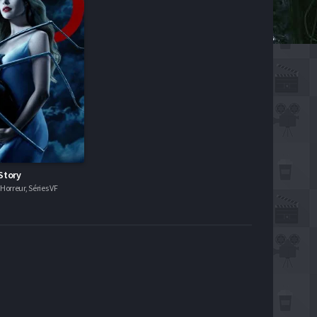
Story
orreur, Séries VF