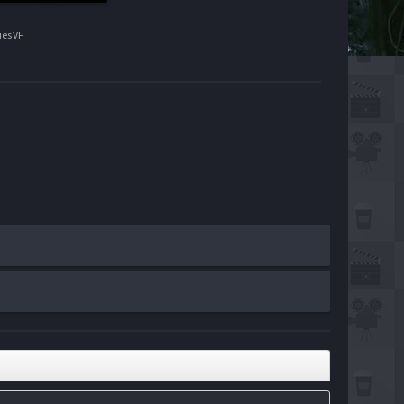
es VF