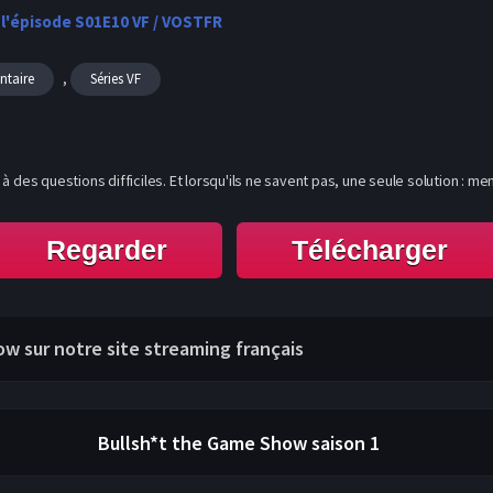
 l'épisode S01E10 VF / VOSTFR
,
taire
Séries VF
à des questions difficiles. Et lorsqu'ils ne savent pas, une seule solution : 
Regarder
Télécharger
ow sur notre site streaming français
Bullsh*t the Game Show
saison 1