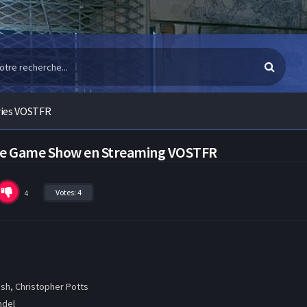
ries VOSTFR
the Game Show en Streaming VOSTFR
Votes:
4
4
sh, Christopher Potts
ndel