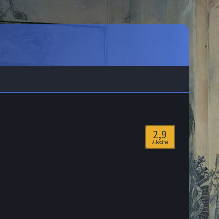
2,9
Allocine