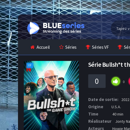
Accueil
Séries
Séries VF
Sé
Série Bullsh*t 
VF
0
0
Date de sortie:
2022
Origine
U.S.A.
Time
40 min
Réalisateur
Jonty Na
Acteurs
Howie Ma