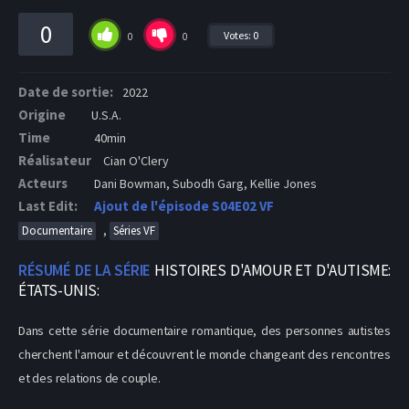
0
Votes:
0
0
0
Date de sortie:
2022
Origine
U.S.A.
Time
40min
Réalisateur
Cian O'Clery
Acteurs
Dani Bowman, Subodh Garg, Kellie Jones
Last Edit:
Ajout de l'épisode S04E02 VF
,
Documentaire
Séries VF
RÉSUMÉ DE LA SÉRIE
HISTOIRES D'AMOUR ET D'AUTISME:
ÉTATS-UNIS:
Dans cette série documentaire romantique, des personnes autistes
cherchent l'amour et découvrent le monde changeant des rencontres
et des relations de couple.