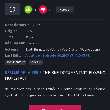
10
Votes:
3
3
0
Date de sortie:
2022
Origine
U.S.A.
Time
25 min
Réalisateur
inconnu
Acteurs
Scott Burnstein, Yolanda Yogi Dreher, Wayne Joyner
Last Edit:
Ajout de l'épisode S01E07 VF / VOSTFR
,
Documentaire
Séries VF
RÉSUMÉ DE LA SÉRIE
THE BMF DOCUMENTARY: BLOWING
MONEY FAST:
Ne manquez pas la série limitée qui relate l'histoire du célèbre
syndicat de la drogue connu sous le nom de Black Mafia Family.