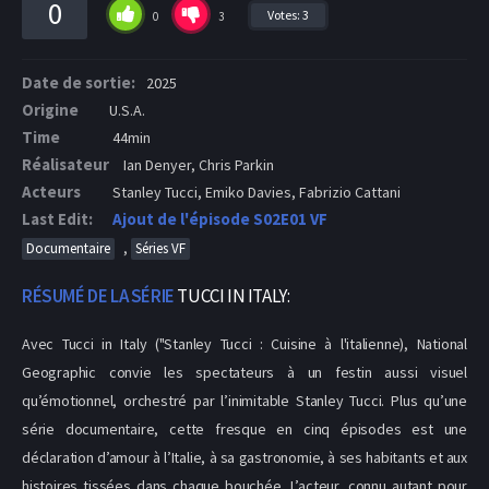
0
Votes:
3
0
3
Date de sortie:
2025
Origine
U.S.A.
Time
44min
Réalisateur
Ian Denyer, Chris Parkin
Acteurs
Stanley Tucci, Emiko Davies, Fabrizio Cattani
Last Edit:
Ajout de l'épisode S02E01 VF
,
Documentaire
Séries VF
RÉSUMÉ DE LA SÉRIE
TUCCI IN ITALY:
Avec Tucci in Italy ("Stanley Tucci : Cuisine à l'italienne), National
Geographic convie les spectateurs à un festin aussi visuel
qu’émotionnel, orchestré par l’inimitable Stanley Tucci. Plus qu’une
série documentaire, cette fresque en cinq épisodes est une
déclaration d’amour à l’Italie, à sa gastronomie, à ses habitants et aux
histoires tissées dans chaque bouchée. L’acteur, connu autant pour