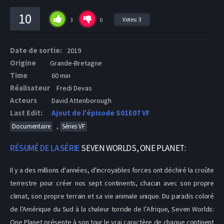
10
Votes:
3
3
0
Date de sortie:
2019
Origine
Grande-Bretagne
Time
60 min
Réalisateur
Fredi Devas
Acteurs
David Attenborough
Last Edit:
Ajout de l'épisode S01E07 VF
,
Documentaire
Séries VF
RÉSUMÉ DE LA SÉRIE
SEVEN WORLDS, ONE PLANET:
Il y a des millions d'années, d'incroyables forces ont déchiré la croûte
terrestre pour créer nos sept continents, chacun avec son propre
climat, son propre terrain et sa vie animale unique. Du paradis coloré
de l’Amérique du Sud à la chaleur torride de l’Afrique, Seven Worlds:
One Planet présente à son tour le vrai caractère de chaque continent