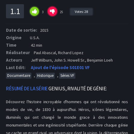
1.1
Votes:
28
3
25
Date de sortie:
2015
Origine
U.S.A.
Time
42 min
Réalisateur
Paul Abascal, Richard Lopez
Acteurs
Jeff Wilburn, John S. Howell Sr., Benjamin Loeh
Last Edit:
Ajout de l'épisode S01E01 VF
,
,
Documentaire
Historique
Séries VF
RÉSUMÉ DE LA SÉRIE
GENIUS, RIVALITÉ DE GÉNIE:
Découvrez l'histoire incroyable d'hommes qui ont révolutionné nos
modes de vie, de 1830 à aujourd'hui. Héros, icônes légendaires,
illuminés qui ont changé le monde grace à des innovations
monumentales et une ingéniosité stupéfiante. Derrière chaque génie
se cache un grand rival, un adversaire dont la vision, la détermination