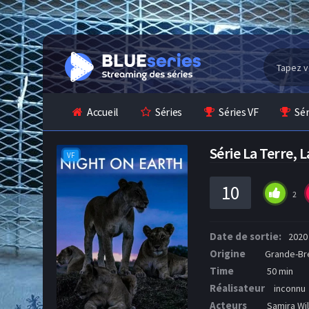
Accueil
Séries
Séries VF
Sé
Série La Terre,
VF
10
2
Date de sortie:
2020
Origine
Grande-Br
Time
50 min
Réalisateur
inconnu
Acteurs
Samira Wi