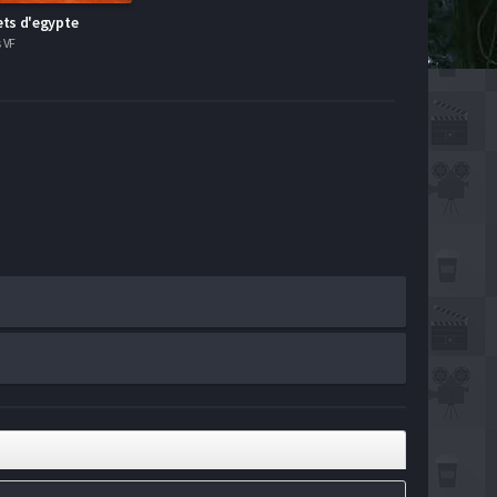
ets d'egypte
 VF