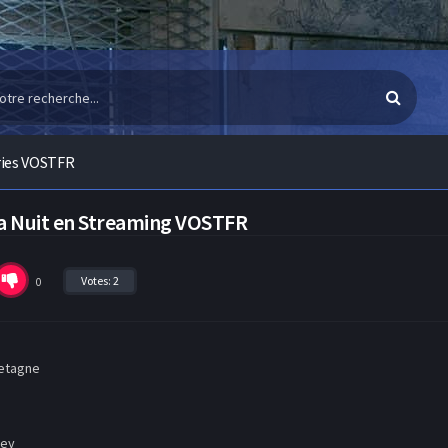
ries VOSTFR
 La Nuit en Streaming VOSTFR
Votes:
2
0
etagne
ley