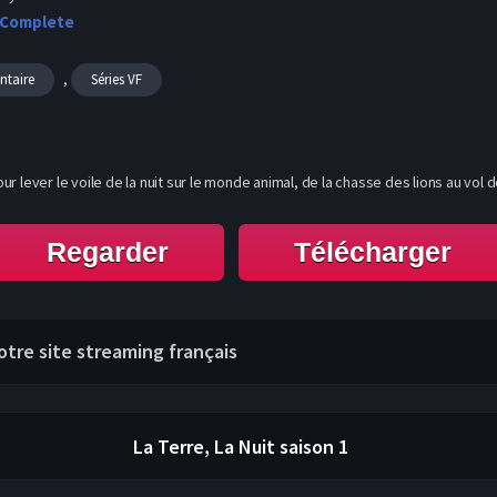
 Complete
,
taire
Séries VF
r lever le voile de la nuit sur le monde animal, de la chasse des lions au vol 
Regarder
Télécharger
notre site streaming français
La Terre, La Nuit
saison 1